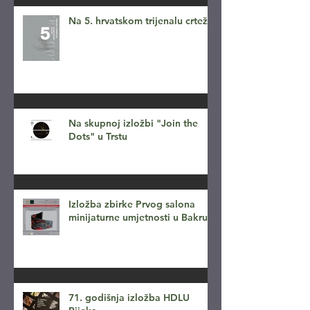
Na 5. hrvatskom trijenalu crteža
Na skupnoj izložbi "Join the
Dots" u Trstu
Izložba zbirke Prvog salona
minijaturne umjetnosti u Bakru
71. godišnja izložba HDLU