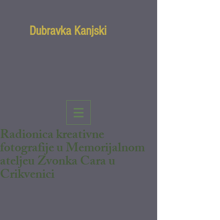
Dubravka Kanjski
Radionica kreativne
fotografije u Memorijalnom
ateljeu Zvonka Cara u
Crikvenici