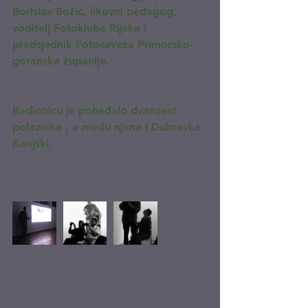
Borislav Božić, likovni pedagog, 
voditelj Fotokluba Rijeka i 
predsjednik Fotosaveza Primorsko-
goranske županije.
Radionicu je pohađalo dvanaest 
polaznika , a među njima i Dubravka 
Kanjski.