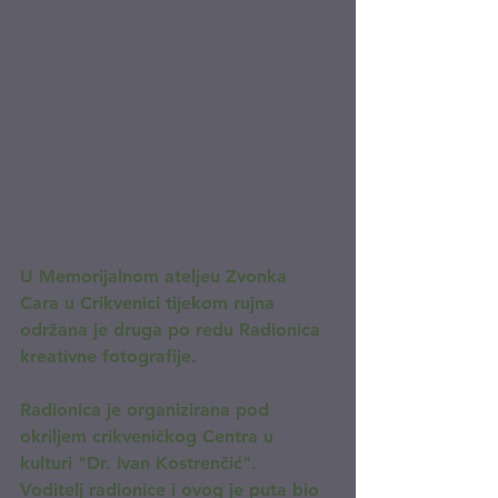
U Memorijalnom ateljeu Zvonka 
Cara u Crikvenici tijekom rujna 
održana je druga po redu Radionica 
kreativne fotografije.
Radionica je organizirana pod 
okriljem crikveničkog Centra u 
kulturi "Dr. Ivan Kostrenčić".
Voditelj radionice i ovog je puta bio 