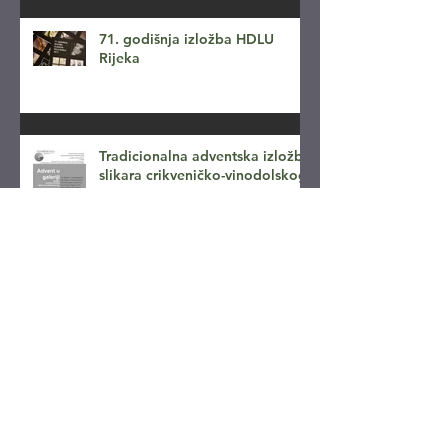
71. godišnja izložba HDLU
Rijeka
Tradicionalna adventska izložba
slikara crikveničko-vinodolskog
kraja
Na prvom salonu minijaturne
umjetnosti - Rijeka Mini art
2017.
Skupna izložba fotografija u
Gradskoj galeriji Crikvenica