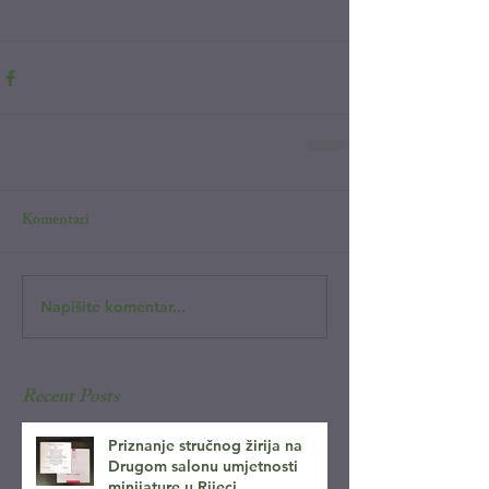
Komentari
Napišite komentar...
Recent Posts
Priznanje stručnog žirija na
Drugom salonu umjetnosti
minijature u Rijeci