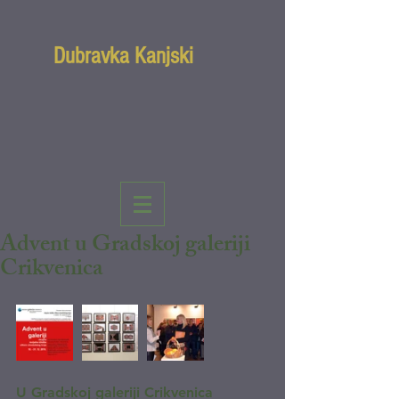
Dubravka Kanjski
Advent u Gradskoj galeriji
Crikvenica
U Gradskoj galeriji Crikvenica 