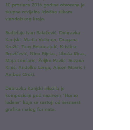
10.prosinca 2016.godine otvorena je 
skupna revijalna izložba slikara 
vinodolskog kraja.
Sudjeluju Ivan Balažević, Dubravka 
Kanjski, Marija Volkmer, Dragana 
Kružić, Tony Belobrajdić, Kristina 
Brozičević, Nino Bijelac, Libuša Kirac, 
Maja Lončarić, Željko Pavlić, Suzana 
Kljuš, Anđelko Lerga, Alison Mavrić i 
Amboz Oroši.
Dubravka Kanjski izložila je 
kompoziciju pod nazivom "Homo 
ludens" koja se sastoji od šesnaest 
grafika malog formata.