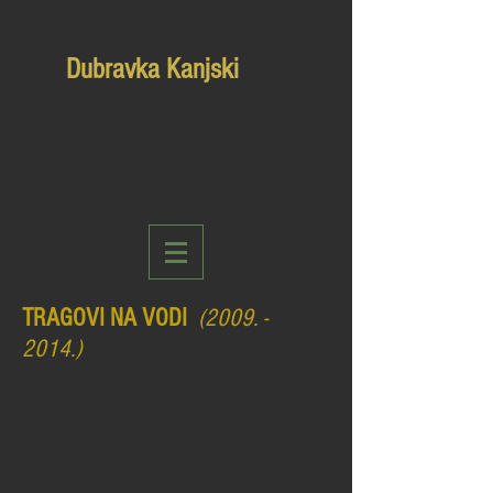
Dubravka Kanjski
TRAGOVI NA VODI
(2009. -
2014
.)