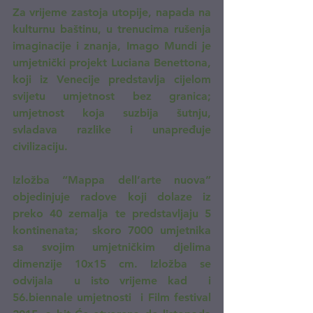
Za vrijeme zastoja utopije, napada na 
kulturnu baštinu, u trenucima rušenja 
imaginacije i znanja, Imago Mundi je 
umjetnički projekt Luciana Benettona, 
koji iz Venecije predstavlja cijelom 
svijetu umjetnost bez granica; 
umjetnost koja suzbija šutnju, 
svladava razlike i unapređuje 
civilizaciju.
Izložba “Mappa dell’arte nuova” 
objedinjuje radove koji dolaze iz 
preko 40 zemalja te predstavljaju 5 
kontinenata;  skoro 7000 umjetnika 
sa svojim umjetničkim djelima 
dimenzije 10x15 cm. Izložba se 
odvijala  u isto vrijeme kad  i  
56.biennale umjetnosti  i Film festival 