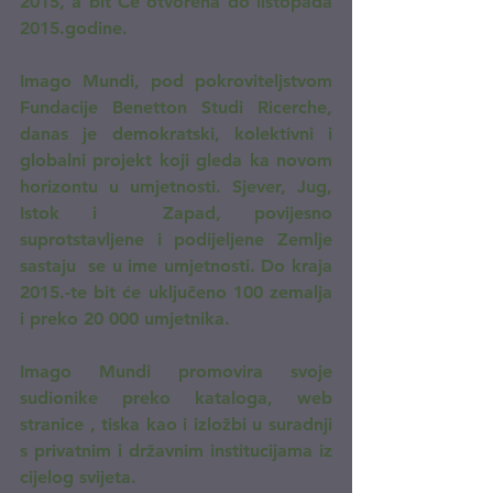
2015, a bit Će otvorena do listopada 
2015.godine.
Imago Mundi, pod pokroviteljstvom 
Fundacije Benetton Studi Ricerche, 
danas je demokratski, kolektivni i 
globalni projekt koji gleda ka novom 
horizontu u umjetnosti. Sjever, Jug, 
Istok i  Zapad, povijesno 
suprotstavljene i podijeljene Zemlje  
sastaju  se u ime umjetnosti. Do kraja 
2015.-te bit će uključeno 100 zemalja 
i preko 20 000 umjetnika.
Imago Mundi promovira svoje 
sudionike preko kataloga, web 
stranice , tiska kao i izložbi u suradnji 
s privatnim i državnim institucijama iz 
cijelog svijeta.