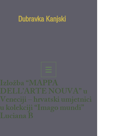
Dubravka Kanjski
Izložba “MAPPA
DELL’ARTE NOUVA” u
Veneciji – hrvatski umjetnici
u kolekciji “Imago mundi”
Luciana B