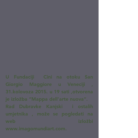
U Fundaciji  Cini na otoku San 
Giorgio Maggiore u Veneciji , 
31.kolovoza 2015. u 19 sati ,otvorena  
je izložba “Mappa dell’arte nuova”.
Rad Dubravke Kanjski  i ostalih 
umjetnika , može se pogledati na 
web izložbi 
www.imagomundiart.com.